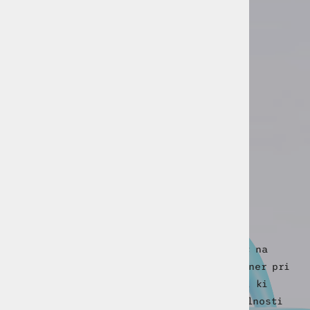
SKUPINA ACTUAL I.T.
IT je v
našem DNK
Kot skupina lahko zagotavljamo odličnost na
vseh področjih delovanja in smo kot partner pri
razvoju rešitev zanesljiva izbira za vse, ki
iščete sodobne IT rešitve, ki se do popolnosti