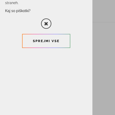
straneh.
Kaj so piškotki?
ACTUAL I.T. skupina
O nas
SPREJMI VSE
Novice
Kontakt
Akt o digitalnih storitvah ACTUAL I.T.
Powered By
ACTUAL IT
ACTUAL PRO