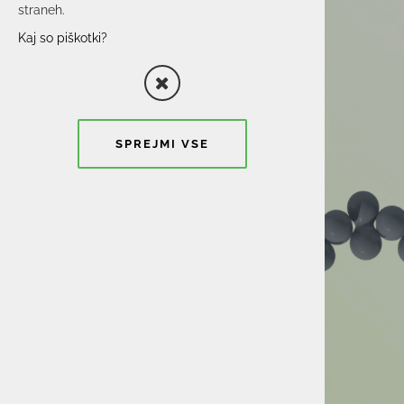
straneh.
Kaj so piškotki?
SPREJMI VSE