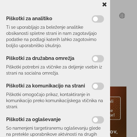
Piškotki za analitiko
Ti se uporabljajo za beleženje analitike
obsikanosti spletne strani in nam zagotavljajo
podatke na podlagi katerih lahko zagotovimo
boljšo uporabniško izkušnjo.
Piškotki za družabna omrežja
Piškotki potrebni za vtičnike za deljenje vsebin iz
strani na socialna omrežja.
Piškotki za komunikacijo na strani
Piškotki omogočajo prikaz, kontaktiranje in
komunikacijo preko komunikacijskega vtičnika na
strani.
Piškotki za oglaševanje
So namenjeni targetiranemu oglaševanju glede
na pretekle uporabnikove aktvinosti na drugih