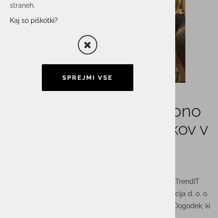
straneh.
Kaj so piškotki?
SPREJMI VSE
TrendIT 2024: Nepozabno
srečanje IT strokovnjakov v
Rogaški Slatini
Z navdušenjem smo se udeležili letošnje konference TrendIT
2024, ki je pod organizacijsko taktirko Alterna distribucija d. o. o.
potekala v čudovitem Kongresnem centru Rogaška. Dogodek, ki