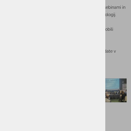
v slovenskem prostoru že tradicionalno povezuje IT
strokovnjake, je tudi letos postregel s trendovskimi vsebinami in
zanimivimi razpravami s področja informacijskih tehnologij.
Na konferenci smo se pridružili domačim in tujim
strokovnjakom, z njimi delili znanje in izkušnje ter pridobili
navdih za prihodnje izzive v IT industriji.
Veselimo se prihodnjih priložnosti za sodelovanje in
povezovanje! Nekaj utrinkov z dogodka si lahko ogledate v
galeriji spodaj.