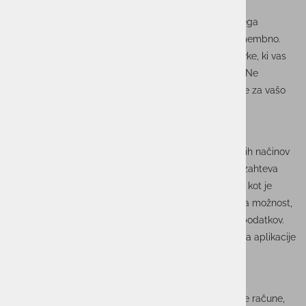
Posodobitve so ključnega pomena
Redno posodabljanje operacijskega sistema vašega
telefona in aplikacij za plačevanje je izjemno pomembno.
Posodobitve pogosto vsebujejo varnostne popravke, ki vas
ščitijo pred najnovejšimi kibernetskimi grožnjami. Ne
zanemarjajte teh posodobitev, saj so lahko ključne za vašo
varnost.
Dvofaktorska avtentikacija (2FA)
Dvofaktorska avtentikacija je eden najučinkovitejših načinov
za zaščito vaših finančnih podatkov. Poleg gesla zahteva
tudi vnos dodatnega avtentikacijskega elementa, kot je
koda, poslana na vaš telefon. To bistveno zmanjša možnost,
da bi nepooblaščene osebe dostopale do vaših podatkov.
Če je možnost 2FA na voljo, jo vedno omogočite za aplikacije
za mobilno plačevanje.
Močna gesla in biometrična zaščita
Uporabljajte močna in unikatna gesla za vse svoje račune,