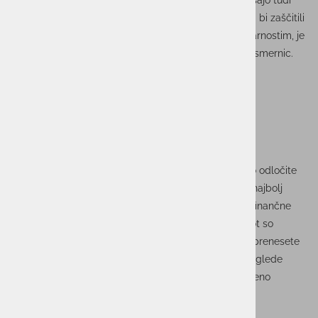
hitra, enostavna in izjemno priročna, vendar pa prinašajo tudi
določena tveganja, predvsem kibernetske narave. Da bi zaščitili
svoje finančne podatke in se izognili morebitnim nevarnostim, je
pomembno, da upoštevate nekaj ključnih varnostnih smernic.
Uporabljajte zanesljive aplikacije in storitve
Pri izbiri aplikacij za mobilno plačevanje se vedno odločite
za preizkušene in zaupanja vredne storitve. Med najbolj
priporočljivimi so aplikacije, ki jih ponujajo znane finančne
ustanove ali priznani ponudniki mobilnih plačil, kot so
Google Pay, Apple Pay in Samsung Pay. Preden prenesete
katero koli aplikacijo, preverite njene ocene in preglede
drugih uporabnikov, saj boste tako lažje ocenili njeno
zanesljivost.