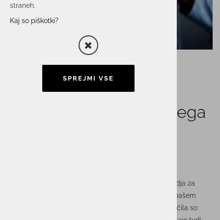
straneh.
Kaj so piškotki?
SPREJMI VSE
Varna uporaba mobilnega
telefona kot plačilno
sredstvo
V današnjem času mobilni telefoni niso več zgolj orodja za
komunikacijo, ampak so postali ključni pripomočki v našem
vsakdanjem življenju, tudi pri plačevanju. Mobilna plačila so