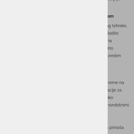
škodo.
Izogibajte se sumljivim povezavam in sporočilom
Kibernetski kriminalci pogosto uporabljajo phishing tehnike,
da bi pridobili vaše osebne in finančne podatke. Bodite
previdni pri odpiranju e-poštnih sporočil ali klikih na
povezave, ki od vas zahtevajo vnos podatkov. Vedno
preverite legitimnost sporočila ali spletne strani, preden
vnesete kakršne koli podatke.
Namestite varnostno programsko opremo
Razmislite o namestitvi varnostne programske opreme na
svoj mobilni telefon. Protivirusni programi in aplikacije za
zaščito pred zlonamerno programsko opremo lahko
dodatno zaščitijo vašo napravo in podatke pred morebitnimi
grožnjami.
Uporaba mobilnega telefona kot plačilnega sredstva prinaša