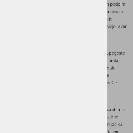
povezane z mobilnim plačevanjem. Če vaš telefon podpira
biometrično zaščito, kot sta prstni odtis ali prepoznavanje
obraza, jo obvezno uporabite. Biometrična zaščita je
običajno bolj varna kot zgolj gesla, saj zagotavlja višjo raven
varnosti.
Previdnost pri javnih omrežjih Wi-Fi
Javna omrežja Wi-Fi so lahko priročna, vendar žal pogosto
tudi ranljiva. Nikoli ne izvajajte finančnih transakcij preko
javnega Wi-Fi omrežja, saj lahko kibernetski napadalci
prestrežejo vaše podatke. Za plačevanje raje svoje
uporabite mobilne podatke ali varno, zasebno omrežje.
Redno preverjajte transakcije
Redno spremljanje bančnih izpiskov in obvestil o
transakcijah je ključnega pomena za odkrivanje morebitnih
sumljivih dejavnosti. Če opazite kakršno koli nenavadno
aktivnost, jo nemudoma prijavite svoji banki ali ponudniku
mobilnih plačil. Hitro ukrepanje lahko prepreči nadaljnjo