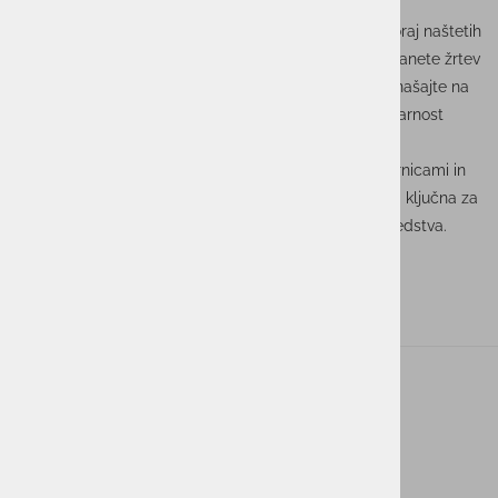
številne prednosti, a zahteva tudi skrbno ravnanje in
upoštevanje varnostnih smernic. Z upoštevanjem zgoraj naštetih
nasvetov lahko bistveno zmanjšate tveganje, da postanete žrtev
kibernetskih napadov. Bodite vedno previdni in se zanašajte na
preizkušene varnostne prakse, da bo vaša finančna varnost
ostala na prvem mestu.
Ostanite na tekočem z najnovejšimi varnostnimi smernicami in
redno preverjajte svoje naprave, saj sta te dva koraka ključna za
varno uporabo mobilnega telefona kot plačilnega sredstva.
ACTUAL I.T. skupina
O nas
Novice
Kontakt