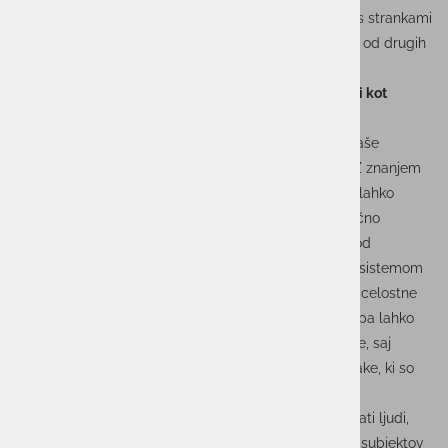
dobro organiziranostjo. Ko rastemo in delimo znanje s strankami
in okoljem, v katerem delujemo, se s tem razlikujemo od drugih
ponudnikov.
Kaj vidite kot največjo prednost v sodelovanju z vami kot
skupino?
Naša prednost in moč sta v zaposlenih in v sestavi naše
ponudbe, da lahko zagotavljamo optimalne rešitve. Z znanjem
in izkušnjami zaposlenih ter izborom najboljših praks lahko
svetujemo rešitve, ki strankam zagotavljajo konkurenčno
prednost. Obvladujemo celoten spekter IKT-rešitev, od
svetovanja, načrtovanja, uvajanja rešitve do podpore sistemom
in uporabnikom, zato lahko zagotovimo stranki raven celostne
storitve, ki ji ustreza za optimalno poslovanje. Vedno pa lahko
ponudimo specialistična znanja za posamezne rešitve, saj
imamo znotraj posameznih družb v skupini strokovnjake, ki so
osredotočeni na posamezna področja.
V skupini ACTUAL I. T. smo sposobni smiselno povezati ljudi,
naprave in fizične objekte tudi na področju poslovnih subjektov