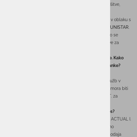
informacijske in kibernetske varnosti. SAP in lastne rešitve,
povezane na informacijskih sistemih SAP, razvijajo v
družbi
ITELIS
, medtem ko IT-infrastrukturo in storitve v oblaku s
podporo sistemom in uporabnikom razvijajo v družbi
UNISTAR
.
O tem, kako vidijo operativni del vodenja skupine, smo se
pogovarjali z Igorjem Hostnikom, direktorjem operative za
celotno skupino.
Pred kratkim ste prevzeli operativno vodenje skupine. Kako
sestava vaše skupine omogoča boljše storitve za stranke?
Za naše stranke to pomeni en partner ne glede na
kompleksnost rešitve, ki lahko združuje znanja več družb v
skupini ACTUAL I. T. Tako ostajamo zvesti načelu, da mora biti
sodelovanje s katerokoli družbo v skupini ACTUAL I. T. za
stranke enostavno.
Katere spremembe ste uvedli v vodenju skupine letos?
Z delitvijo na strateško in operativno vodenje skupine ACTUAL I.
T. smo se letos okrepili in s tem zavezali za kakovostno
upravljanje več segmentov, ki jih prinaša bodisi zakonodaja