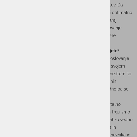
bodisi naša vizija ponujanja optimalnih rešitev in storitev. Da
lahko ponujamo optimalne rešitve, moramo tudi sami optimalno
poslovati ob ohranjanju specializacij, ki jih imamo znotraj
skupine. Izvršni direktor Mitja Buda vodi celotno poslovanje
skupine, s kolegico Tjašo Peroša pa vodiva korporativne
oziroma operativne funkcije skupine.
Vaša vizija je optimalno poslovanje. Kako jo uresničujete?
Na operativni ravni smo osredotočeni na optimalno poslovanje
naših strank. Prizadevamo si za to, da nas stranke pri svojem
poslovanju čim manj »čutijo«. Da za nas »ne vedo«, medtem ko
poslujejo, in da za njih proaktivno skrbimo ob morebitnih
motnjah v poslovanju, še preden to sami zaznajo. Vedno pa se
lahko obrnejo na nas za podporo.
Tudi sami se trudimo za optimalno poslovanje, zato stalno
prilagajamo sebe in svoje procese. Za razlikovanje na trgu smo
zapriseženi kakovosti, odličnost pa je vrlina, da smo lahko vedno
še boljši v tem, kar počnemo. Ker so naš posel rešitve in
storitve, lahko to dosegamo le z rastjo vsakega posameznika in