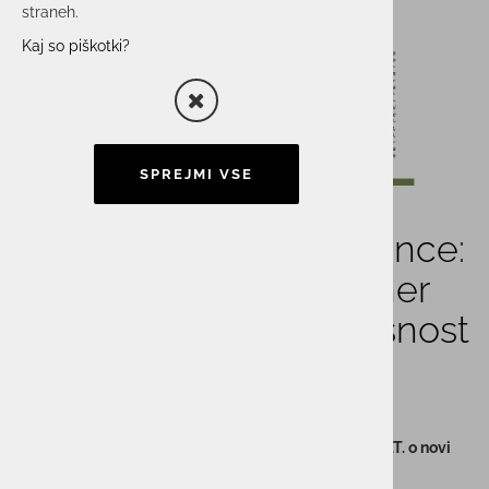
straneh.
Kaj so piškotki?
SPREJMI VSE
Intervju v Časniku Finance:
ACTUAL I.T. – En partner
ne glede na kompleksnost
rešitve
Igor Hostnik, direktor operative za skupino ACTUAL I.T. o novi
strukturi vodenja in viziji optimalnega poslovanja.