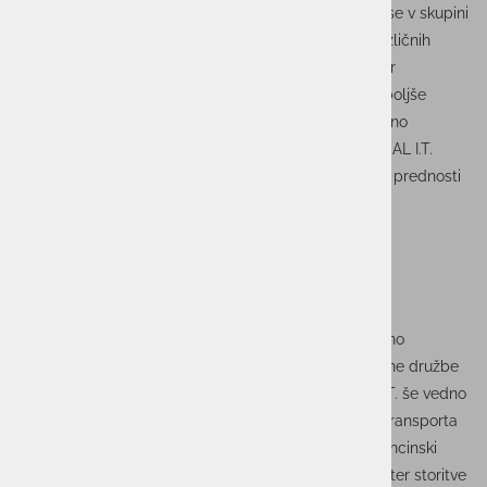
Z delitvijo vodenja na strateški in operativni del smo se v skupini
ACTUAL I.T. okrepili in kakovostno upravljamo več različnih
segmentov hkrati. V intervjuju za Časnik Finance, Igor
Hostnik pojasnjuje, kako ta nova struktura omogoča boljše
storitve za stranke in kako si prizadevamo za optimalno
poslovanje, Preberite več o tem, kako v skupini ACTUAL I.T.
zagotavljamo enostavno sodelovanje in konkurenčne prednosti
s svojim celovitim naborom IKT-rešitev.
V
skupini ACTUAL I. T.
so odločeni nadaljevati uspešno
delovanje na trgih v regiji in tudi širše – kot posamezne družbe
oziroma blagovne znamke. Tako v družbi ACTUAL I. T. še vedno
razvijajo namenske programske rešitve za področje transporta
in logistike, kamor sodijo tudi pristaniški sistemi in bencinski
servisi.
ASTEC
je osredotočen na svetovalne storitve ter storitve