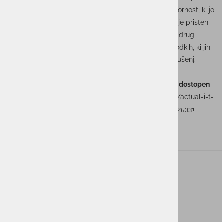
kritične infrastrukture, kar je priznanje in velika odgovornost, ki jo
čutimo vsi zaposleni. Dodatna prednost, ki jo gojimo, je pristen
odnos s strankami. Veseli smo, da so naše stranke in drugi
poslovni partnerji prepoznali našo vlogo tudi na dogodkih, ki jih
organiziramo za izmenjavo mnenj, znanj in prenos izkušenj.
Intervju je bil objavljen v reviji Finance Manager in je dostopen
tudi na priloženi povezavi:
https://www.finance.si/ikt/actual-i-t-
en-partner-ne-glede-na-kompleksnost-resitve/a/9025331
ACTUAL I.T. skupina
O nas
Novice
Kontakt