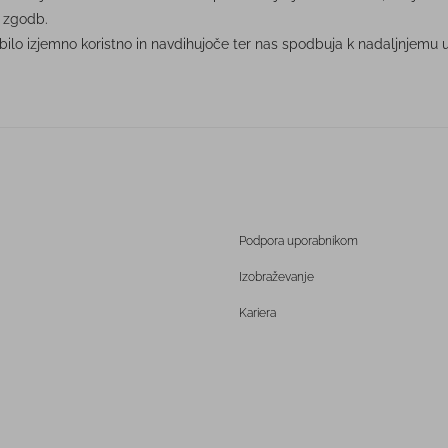
h zgodb.
lo izjemno koristno in navdihujoče ter nas spodbuja k nadaljnjemu uč
Podpora uporabnikom
Izobraževanje
Kariera