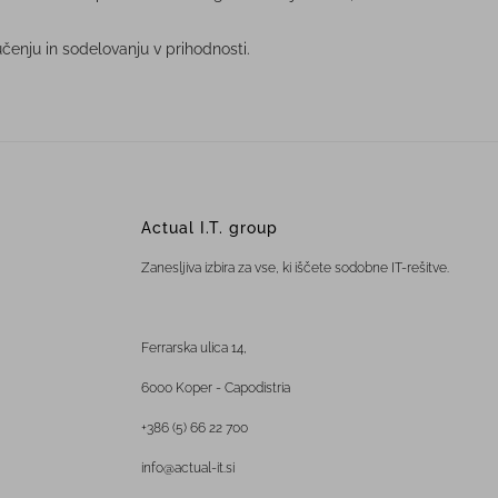
enju in sodelovanju v prihodnosti.
Actual I.T. group
Zanesljiva izbira za vse, ki iščete sodobne IT-rešitve.
Ferrarska ulica 14,
6000 Koper - Capodistria
+386 (5) 66 22 700
info@actual-it.si