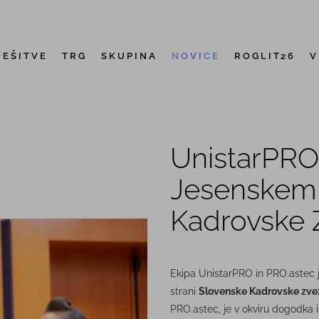
REŠITVE
TRG
SKUPINA
NOVICE
ROGLIT26
V
UnistarPRO
Jesenskem 
Kadrovske 
Ekipa UnistarPRO in PRO.astec
strani
Slovenske Kadrovske zve
PRO.astec, je v okviru dogodka 