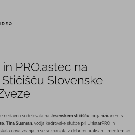
IDEO
 in PRO.astec na
Stičišču Slovenske
Zveze
 je nedavno sodelovala na
Jesenskem stičišču
, organiziranem s
ze
.
Tina Susman
, vodja kadrovske službe pri UnistarPRO in
iskala nova znanja in se seznanjala z dobrimi praksami, medtem ko