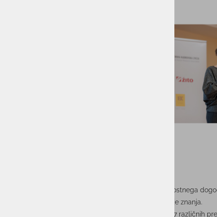
Na Jesenskem stičišču smo bili del odličnega skupnostnega dogodka
bogate diskusije, ki so prispevale k dvigu ravni predaje znanja.
Dogodek je združil 21 HR strokovnjakov, ki so izvedli 17 različnih