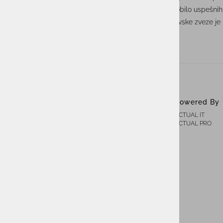
poznanstva, stkana na Jesenskem stičišču, prinesla obilo uspešni
Sodelovanje na Jesenskem stičišču Slovenske Kadrovske zveze je bi
ACTUAL I.T. skupina
Powered By
ACTUAL IT
O nas
ACTUAL PRO
Novice
Kontakt
Akt o digitalnih storitvah ACTUAL I.T.