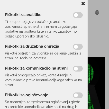
Piškotki za analitiko
Ti se uporabljajo za beleženje analitike
obsikanosti spletne strani in nam zagotavljajo
podatke na podlagi katerih lahko zagotovimo
boljšo uporabniško izkušnjo.
Piškotki za družabna omrežja
Piškotki potrebni za vtičnike za deljenje vsebin iz
strani na socialna omrežja.
Piškotki za komunikacijo na strani
Piškotki omogočajo prikaz, kontaktiranje in
komunikacijo preko komunikacijskega vtičnika na
strani.
Piškotki za oglaševanje
So namenjeni targetiranemu oglaševanju glede
na pretekle uporabnikove aktvinosti na drugih