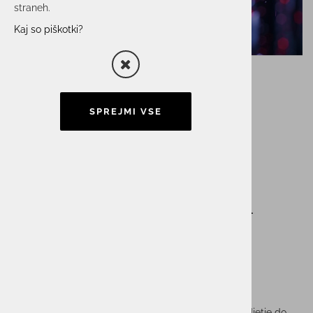
straneh.
Kaj so piškotki?
SPREJMI VSE
Podatki so danes
najpomembnejše
premoženje podjetja –
kako jih učinkovito
zaščititi?
Podatki so eden ključnih temeljev poslovanja. Če podjetje do