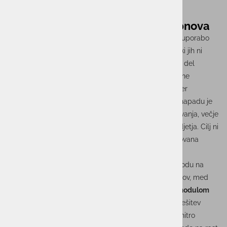
Zaščita pred posegi in hitrejša obnova
Sodobne platforme za zaščito podatkov omogočajo uporabo
nespremenljivih oziroma
immutable
varnostnih kopij, ki jih ni
mogoče spreminjati ali izbrisati niti v primeru vdora v del
informacijskega okolja. Z analitiko in metodami umetne
inteligence lahko zaznajo tudi neobičajne aktivnosti ter
pomagajo prepoznati varne obnovitvene točke. »Pri napadu je
čas ključnega pomena. Daljša kot je prekinitev poslovanja, večje
so lahko finančne posledice in tveganje za ugled podjetja. Cilj ni
le hranjenje podatkov, temveč čim hitrejša in nadzorovana
obnova poslovanja,« poudarja Birk.
V ACTUAL I.T. zato organizacijam pomagajo pri prehodu na
sodobne platforme za kibernetsko odpornost podatkov, med
katerimi izstopa platforma
IBM Storage Defender z modulom
IBM Data Protect
, ki temelji na tehnologiji Cohesity. Rešitev
omogoča centralizirano upravljanje varnostnih kopij, hitro