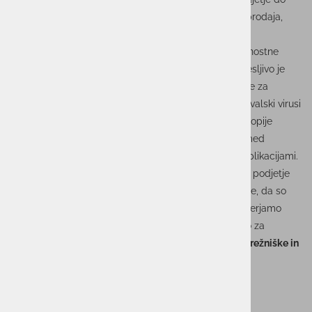
njih nenadoma ne more dostopati, se lahko ustavijo prodaja,
proizvodnja, logistika in komunikacija s strankami. Ob
kibernetskem incidentu zato ni pomembno le, ali varnostne
kopije obstajajo, temveč predvsem, kako hitro in zanesljivo je
mogoče sisteme ponovno vzpostaviti. Klasične rešitve za
varnostno kopiranje pogosto ne zadoščajo več. Izsiljevalski virusi
oziroma ransomware napadi lahko prizadenejo tudi kopije
podatkov, poslovna okolja pa so vse bolj razpršena med
lastnimi podatkovnimi centri, oblakom in različnimi aplikacijami.
»Varnostna kopija sama po sebi še ne pomeni, da bo podjetje
po napadu lahko hitro nadaljevalo delo. Pomembno je, da so
podatki zaščiteni pred spreminjanjem, da redno preverjamo
njihovo obnovljivost in da lahko določimo varno točko za
obnovo,« pojasnjuje
Sebastjan Birk, strokovnjak za strežniške in
podatkovne sisteme v ACTUAL I.T.