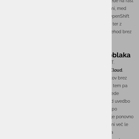
obnovo podatkov ter postopno širitev zmogljivosti glede na rast
podjetja. Povezuje se lahko z različnimi okolji in sistemi, med
drugim z rešitvami VMware, Oracle, Microsoft SQL, OpenShift
oziroma Kubernetes, IBM FlashSystem, Pure Storage ter z
oblačnimi okolji. To podjetjem omogoča postopen prehod brez
večjih motenj obstoječega poslovanja.
Rešitev tudi v okviru PRO.Cloud oblaka
Poleg implementacije v okolju naročnika v ACTUAL I.T.
omogočajo tudi uporabo rešitve v okviru okolja
PRO.Cloud
.
Podjetja lahko tako pridobijo sodobno zaščito podatkov brez
visokega začetnega vložka v lastno infrastrukturo, ob tem pa
ohranijo lokalno podporo in nadzor nad zahtevami glede
hrambe podatkov. Vsi podatki niso enako kritični. Pred uvedbo
je zato pomembno določiti, kateri sistemi morajo biti po
incidentu obnovljeni najprej in kako hitro mora podjetje ponovno
vzpostaviti ključne procese. Zaščita podatkov danes ni več le
tehnično vprašanje, je pomemben del neprekinjenega