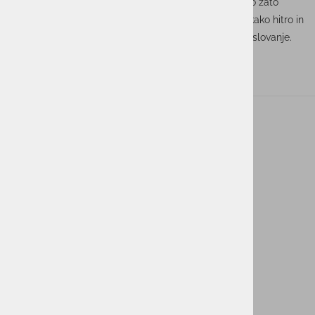
poslovanja in upravljanja tveganj. Organizacije morajo zato
vedeti ne le, ali imajo varnostne kopije, temveč tudi, kako hitro in
zanesljivo lahko po incidentu ponovno vzpostavijo poslovanje.
ACTUAL I.T. skupina
O nas
Novice
Kontakt
Akt o digitalnih storitvah ACTUAL I.T.
Powered By
ACTUAL IT
ACTUAL PRO