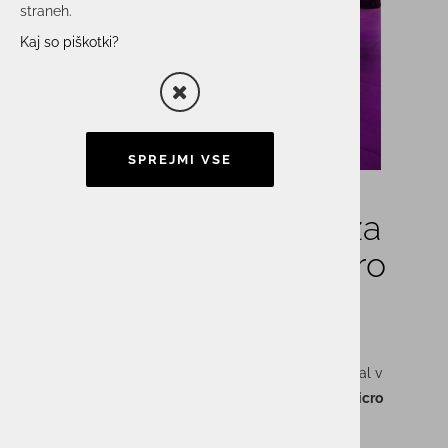
straneh.
Kaj so piškotki?
SPREJMI VSE
Prejeli smo priznanje za
najboljšega Trend Micro
partnerja v Sloveniji
Na dogodku
Partnership Wins 2026
, ki je letos potekal v
Opatiji
, smo prejeli priznanje za
najboljšega Trend Micro
partnerja v Sloveniji
.