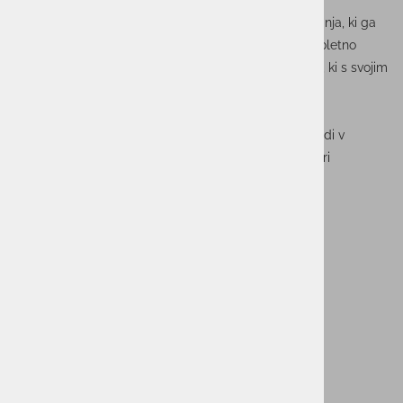
To priznanje za nas predstavlja pomembno potrditev
uspešnega sodelovanja, strokovnega znanja in zaupanja, ki ga
skupaj s partnerjem
Trend Micro
gradimo skozi dolgoletno
partnerstvo. Hkrati odraža tudi predanost naše ekipe, ki s svojim
znanjem, izkušnjami in odgovornim delom soustvarja
kakovostne rešitve na področju kibernetske varnosti.
Takšna priznanja so za nas dodatna spodbuda, da tudi v
prihodnje ostajamo zanesljiv partner organizacijam pri
zagotavljanju sodobnih, učinkovitih in varnih IT okolij.