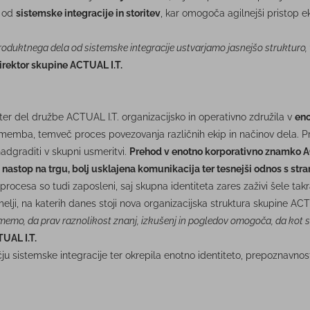
od
sistemske integracije in storitev
, kar omogoča agilnejši pristop ek
produktnega dela od sistemske integracije ustvarjamo jasnejšo strukturo, v
direktor skupine ACTUAL I.T.
ter del družbe ACTUAL I.T. organizacijsko in operativno združila v
eno
rememba, temveč proces povezovanja različnih ekip in načinov dela. Pr
 nadgraditi v skupni usmeritvi.
Prehod v enotno korporativno znamko AC
jši nastop na trgu, bolj usklajena komunikacija ter tesnejši odnos s str
cesa so tudi zaposleni, saj skupna identiteta zares zaživi šele takra
lji, na katerih danes stoji nova organizacijska struktura skupine ACT
Verjamemo, da prav raznolikost znanj, izkušenj in pogledov omogoča, da ko
UAL I.T.
u sistemske integracije ter okrepila enotno identiteto, prepoznavnos