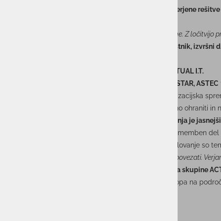
izčlenitvijo je skupina jasno razmejila
produktno usmerjene rešitve
posameznih trgov in industrij.
»Gre za premišljen in dolgoročen korak v razvoju skupine. Z ločitvijo 
obeh stebrov poslovanja,«
je ob tem poudaril
Igor Hostnik, izvršni 
Združitev podjetij v enotno korporativno znamko ACTUAL I.T.
Hkrati so se
s 1. januarjem 2026
podjetja
ITELIS, UNISTAR, ASTEC
Združevanje podjetij v ACTUAL I.T. ni bilo zgolj organizacijska sp
izkušnje, znanja in uveljavljene prakse, ki jih je smiselno ohraniti in
usklajenosti ekip in skupni viziji razvoja. Cilj poenotenja je jasne
izkušenj, ki ostaja ena ključnih prednosti skupine.
Pomemben del pro
delu. Prav zaupanje, vključenost in medsebojno sodelovanje so teme
»Pri združevanju nismo želeli izbrisati razlik, temveč jih povezati. 
poudaril
Pavle Jazbec, predsednik upravnega odbora skupine ACT
S tem je skupina zaključila fazo večznamčnega nastopa na področj
Skupino ACTUAL I.T. sestavljajo družbe: