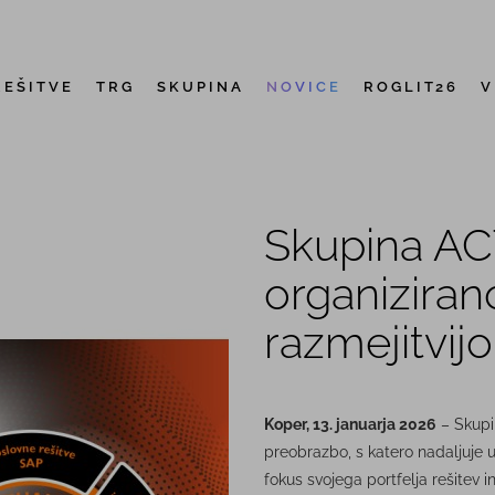
REŠITVE
TRG
SKUPINA
NOVICE
ROGLIT26
V
Skupina ACT
organizirano
razmejitvijo
Koper, 13. januarja 2026
– Skupi
preobrazbo, s katero nadaljuje u
fokus svojega portfelja rešitev 