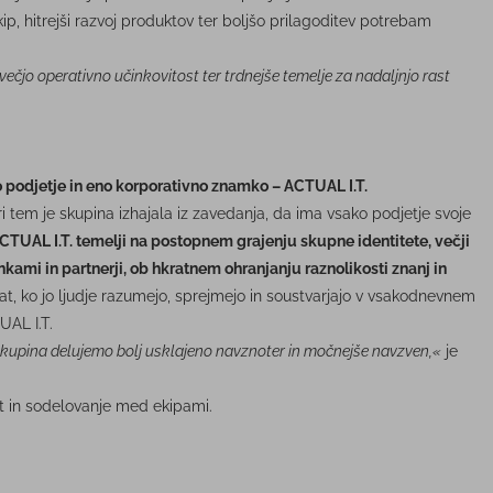
ip, hitrejši razvoj produktov ter boljšo prilagoditev potrebam
ečjo operativno učinkovitost ter trdnejše temelje za nadaljnjo rast
 podjetje in eno korporativno znamko – ACTUAL I.T.
i tem je skupina izhajala iz zavedanja, da ima vsako podjetje svoje
TUAL I.T. temelji na postopnem grajenju skupne identitete, večji
ankami in partnerji, ob hkratnem ohranjanju raznolikosti znanj in
t, ko jo ljudje razumejo, sprejmejo in soustvarjajo v vsakodnevnem
UAL I.T.
t skupina delujemo bolj usklajeno navznoter in močnejše navzven,«
je
t in sodelovanje med ekipami.