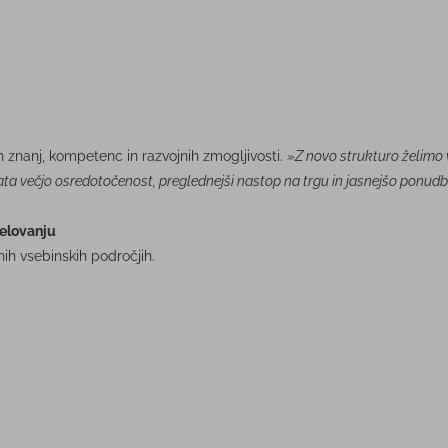
 znanj, kompetenc in razvojnih zmogljivosti.
»Z novo strukturo želimo 
a večjo osredotočenost, preglednejši nastop na trgu in jasnejšo ponud
delovanju
nih vsebinskih področjih.