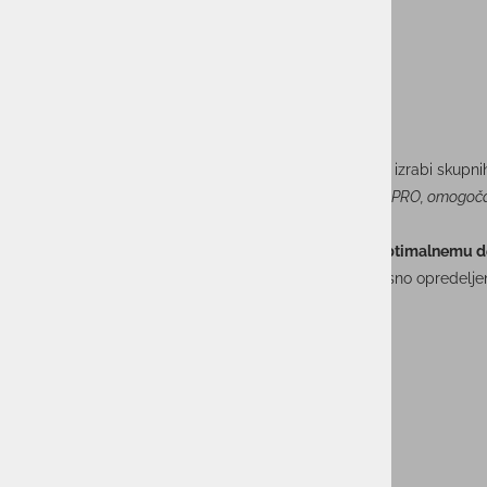
ACTUAL I.T. v Sloveniji
ACTUAL PRO
ACTUAL Hrvaška
ACTUAL BIH
ACTUAL Srbija
Nova truktura omogoča lokalno prisotnost ob hkratni izrabi skupnih
znamka ACTUAL I.T. ter specializirano podjetje ACTUAL PRO, omogočat
Sektorska razdelitev kot podpora učinkovitemu in optimalnemu 
V okviru nove organizacije so sektorji razdeljeni po jasno opredelje
ACTUAL I.T. sektorji:
Poslovne rešitve SAP
Direktor sektorja:
Tomi Rožanec
IT infrastrukturne rešitve in rešitve v oblaku
Direktor sektorja:
Peter Pavkovič
Kibernetska in informacijska varnost
Direktor sektorja:
Uroš Strnišnik