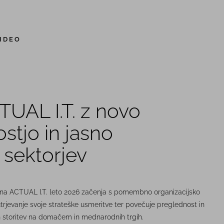
IDEO
UAL I.T. z novo
stjo in jasno
 sektorjev
na ACTUAL I.T. leto 2026 začenja s pomembno organizacijsko
trjevanje svoje strateške usmeritve ter povečuje preglednost in
in storitev na domačem in mednarodnih trgih.