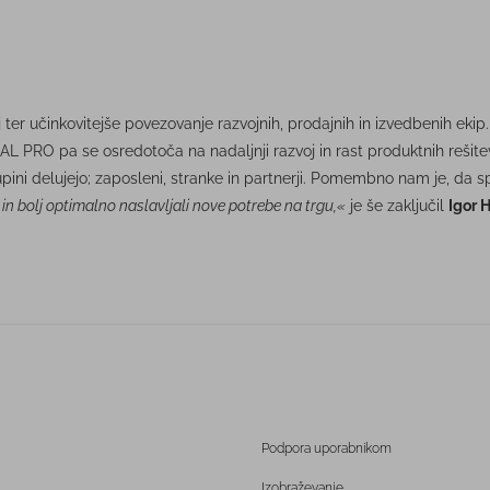
er učinkovitejše povezovanje razvojnih, prodajnih in izvedbenih ekip.
AL PRO pa se osredotoča na nadaljnji razvoj in rast produktnih rešit
 skupini delujejo; zaposleni, stranke in partnerji. Pomembno nam je, d
in bolj optimalno naslavljali nove potrebe na trgu,«
je še zaključil
Igor 
Podpora uporabnikom
Izobraževanje