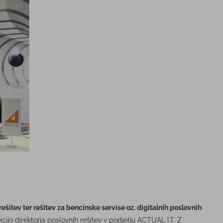
rešitev ter rešitev za bencinske servise oz. digitalnih poslovnih
nkcijo direktorja poslovnih rešitev v podjetju ACTUAL I.T. Z