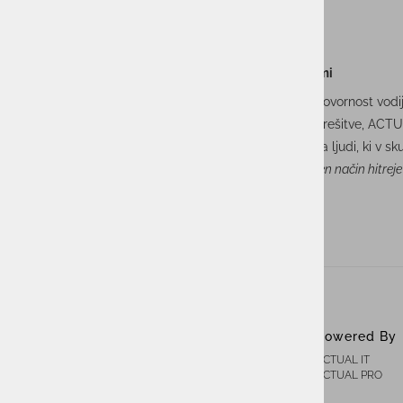
ACTUAL PRO sektorja:
Digitalne logistične rešitve
Specializirane IT rešitve in maloprodajni sistemi
Nova razdelitev omogoča jasno razdelitev, večjo odgovornost vodij t
zanesljivega tehnološkega partnerja za optimalne IT rešitve, ACTU
reorganizaciji, temveč ustvarjanju stabilnega okolja za ljudi, ki v
spreminjajočemu okolju
. Verjamemo, da bomo na takšen način hitreje 
ACTUAL I.T. skupina
Powered By
ACTUAL IT
O nas
ACTUAL PRO
Novice