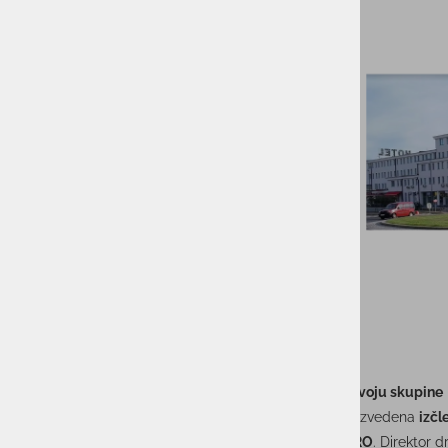
Izčlenitev produktnega dela kot strateški korak v razvoju skupine
S
1. decembrom 2025
je bila v okviru preoblikovanja izvedena
izčl
rešitev
, iz katere je nastalo novo podjetje
ACTUAL PRO
. Direktor