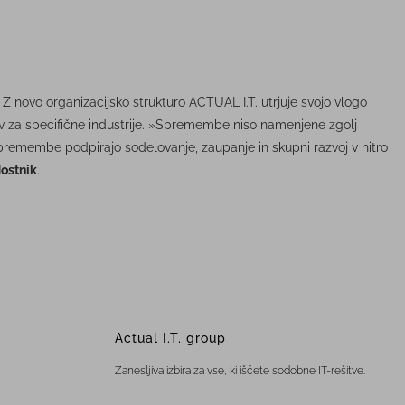
 Z novo organizacijsko strukturo ACTUAL I.T. utrjuje svojo vlogo
ev za specifične industrije. »Spremembe niso namenjene zgolj
a spremembe podpirajo sodelovanje, zaupanje in skupni razvoj v hitro
Hostnik
.
Actual I.T. group
Zanesljiva izbira za vse, ki iščete sodobne IT-rešitve.