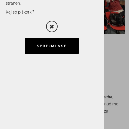
straneh.
Kaj so piškotki?
SPREJMI VSE
Dan smeha v skupini
ACTUAL I.T.
V skupini ACTUAL I.T. vsako leto organiziramo
Dan smeha
,
interni dogodek, s katerim zaposlenim namenoma ponudimo
prostor za sprostitev, razvedritev in povezovanje. Gre za
tradicijo, s katero krepimo pozitivno delovno okolje in
spodbujamo pristne odnose med sodelavci.