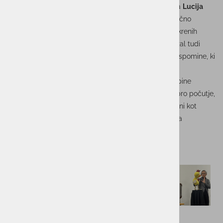
Letošnji Dan smeha je popestrila stand-up komičarka
Lucija
Čirović
, ki je s svojim prepoznavnim humorjem in odlično
energijo poskrbela za sproščeno vzdušje ter veliko iskrenih
nasmehov. Dogodek je sodelavke in sodelavce povezal tudi
izven vsakodnevnih delovnih vlog ter ustvaril skupne spomine, ki
pomembno prispevajo k občutku pripadnosti.
Takšni interni dogodki so pomemben del kulture skupine
ACTUAL I.T.. Z njimi gradimo okolje, v katerem so dobro počutje,
medsebojno zaupanje in povezanost enako pomembni kot
strokovnost in rezultati. Verjamemo, da se dolgoročna
uspešnost začne pri ljudeh.