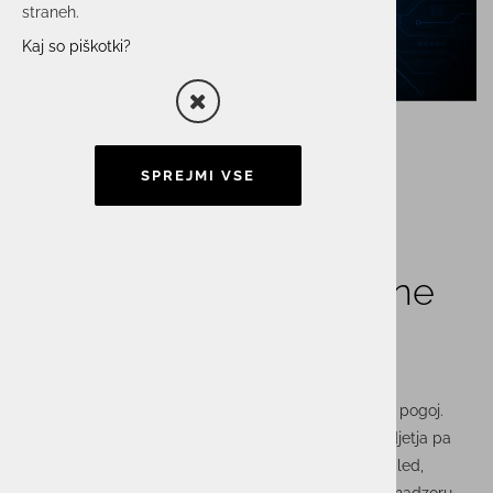
straneh.
Kaj so piškotki?
SPREJMI VSE
Digitalna odpornost
podjetij: ko SOC postane
zaveznik poslovanja
Varnost danes ni več ločena od poslovanja, je njegov pogoj.
Kibernetski napadi so postali vsakdanja realnost, podjetja pa
delujejo v okolju, kjer en sam incident lahko ogrozi ugled,