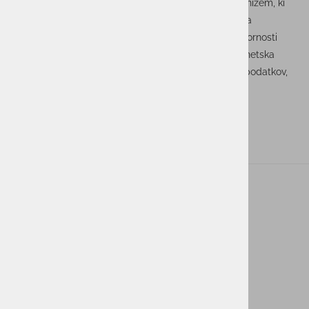
»SOC je presegel vlogo tehnične funkcije, je živ organizem, ki
povezuje podatke, procese in ljudi. Naš cilj ni popolna
avtomatizacija, temveč pametna porazdelitev odgovornosti
med človekom in strojem,« zaključuje Hutinski. Kibernetska
varnost postaja dolgoročna naložba, ne le v zaščito podatkov,
ampak v zaupanje, odpornost in trajnost poslovanja.
ACTUAL I.T. skupina
O nas
Novice
Kontakt
Akt o digitalnih storitvah ACTUAL I.T.