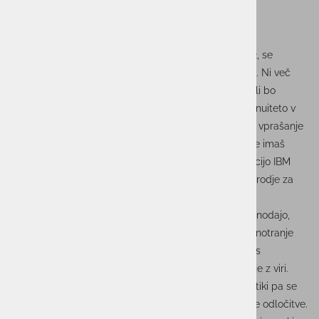
odpornost.
SOC kot naložba v zaupanje in kontinuiteto
Z uvajanjem zakonodaj, kot so NIS2, DORA in ZVOP-2, se
kibernetska varnost dokončno seli na strateško raven. Ni več
vprašanje tehničnih ekip, temveč odločitev vodstva ali bo
podjetje zmožno ohranjati zaupanje in poslovno kontinuiteto v
digitalnem okolju. »Vzpostavitev SOC-a danes ni več vprašanje
prestiža, ampak preživetja. Napad lahko ustaviš le, če imaš
proces, ki deluje 24/7,« poudarja Hutinski. S kombinacijo IBM
QRadarja, SOAR-a in CTI podjetja pridobijo celovito orodje za
spremljanje, odzivanje in učenje. Standardizirani in
avtomatizirani postopki zagotavljajo skladnost z zakonodajo,
zmanjšujejo izpostavljenost in povečujejo zaupanje v notranje
varnostne mehanizme. Za organizacije, ki se soočajo s
pomanjkanjem kadrov, pomeni to tudi lažje upravljanje z viri.
Avtomatizacija prevzame ponavljajoča opravila, analitiki pa se
lahko osredotočijo na kompleksne naloge in strateške odločitve.