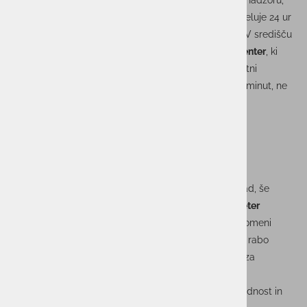
delovanje in zaupanje strank. Odgovor na to ni v več nadzoru,
temveč v pametnejšem varnostnem ekosistemu, ki deluje 24 ur
na dan, razume kontekst in zna ukrepati samodejno. V središču
takšnega sistema stoji
SOC – varnostno operativni center
, ki
združuje tehnologijo, procese in ljudi v enoten varnostni
mehanizem. »Varnostni incidenti so danes vprašanje minut, ne
dni.
Če želiš biti učinkovit, moraš imeti sistem, ki vidi napad, še
preden ga napadalec izvede do konca,« poudarja
Peter
Hutinski
, vodja SOC-a v podjetju
UNISTAR
. »To pa pomeni
avtomatizacijo, povezljivost in predvsem inteligentno rabo
podatkov.« SOC tako presega klasično vlogo centra za
spremljanje dogodkov in postaja ključni del poslovne
infrastrukture, ki skrbi za neprekinjeno delovanje, skladnost in