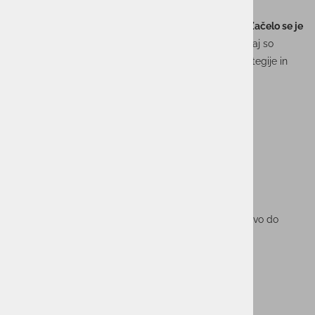
zgodbe, temveč njen začetek.
Na brunch predavanju
»Zakaj je ‘leak’ šele začetek. Začelo se je
na domačem računalniku.«
bomo govorili o tem, zakaj so
obveščevalni podatki nepogrešljiv del varnostne strategije in
kako z njimi prepoznati grožnje, še preden udarijo.
Program:
🕘 9.00–9.30 Registracija in kava
🕤 9.30–10.30 Predavanje + Q&A
☕ 10.30 dalje Pogostitev in druženje
Prijava na:
nina.ursic@unistarpro.si
.
Rok prijave:
zaradi lažje organizacije prosimo za prijavo do
ponedeljka, 6. oktobra
.
Veselimo se srečanja z vami!