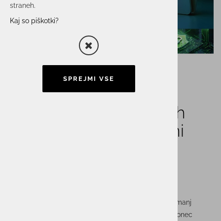
straneh.
Kaj so piškotki?
SPREJMI VSE
Napovedujemo brunch
predavanje: Ko “leak” ni
konec, ampak šele
začetek
Varnostni incident se pogosto začne tam, kjer ga najmanj
pričakujemo – na domačem računalniku. A “leak” ni konec