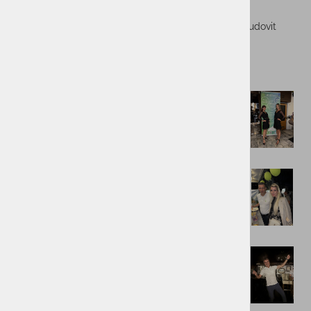
pozitivne energije in sproščenega druženja.
Hvala vsem, ki ste bili z nami – skupaj smo ustvarili čudovit
spomin na letošnjo NT konferenco!