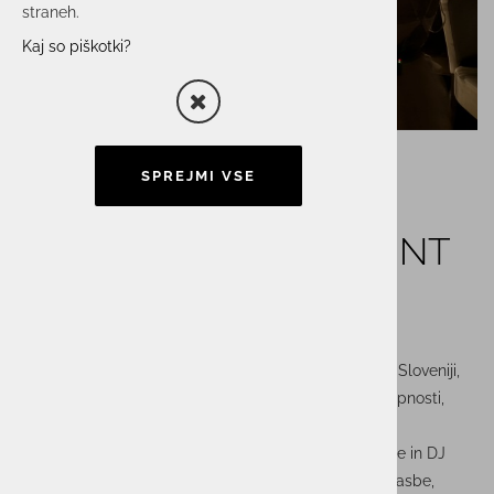
straneh.
Kaj so piškotki?
SPREJMI VSE
Unistarjeva zabava na NT
konferenci
V sklopu največje poslovno-tehnološke konference v Sloveniji,
kjer se že 30 let srečata vrhunska vsebina in moč skupnosti,
smo pripravili Unistarjevo zabavo v News Cafe-ju.
Za nepozabno vzdušje sta poskrbela pevka Kristie Cle in DJ
Clay Clemens, večer pa je minil v znamenju dobre glasbe,