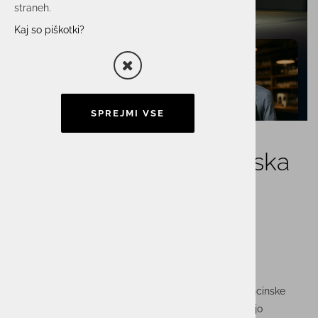
straneh.
Kaj so piškotki?
SPREJMI VSE
GL+: Celovita programska
oprema za bencinske
servise in trgovine na
drobno
Programska rešitev GL+ je posebej zasnovana za bencinske
servise in trgovine na drobno, ki si prizadevajo za večjo