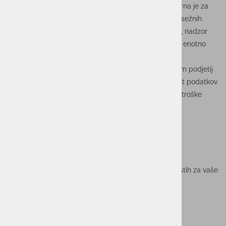
učinkovitost, prilagodljivost in dobičkonosnost. Primerna je za
podjetja vseh velikosti - od posameznih lokacij do obsežnih
maloprodajnih mrež - in združuje upravljanje prodaje, nadzor
zalog, programe zvestobe strank in plačilne rešitve v enotno
intuitivno platformo.
Ta napredna programska oprema lastnikom in vodjem podjetij
zagotavlja vpogled v realnem času, zanesljivo varnost podatkov
in stalno zanesljivost delovanja, kar znatno zmanjša stroške
poslovanja in poveča zadovoljstvo strank.
Za podrobnejše informacije o rešitvi in njenih prednostih za vaše
podjetje prenesite spodnji dokument PDF.
GL+ rešitev - PRENESI