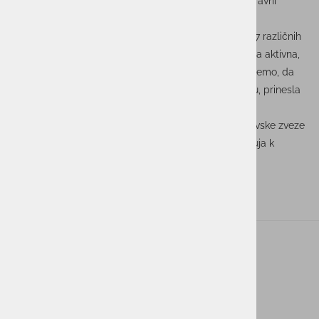
omogočilo bogate diskusije, ki so prispevale k dvigu ravni
predaje znanja.
Dogodek je združil 21 HR strokovnjakov, ki so izvedli 17 različnih
predavanj in delavnic. Udeležba na predavanjih je bila aktivna,
kar je še dodatno okrepilo vrednost dogodka. Verjamemo, da
bodo nova poznanstva, stkana na Jesenskem stičišču, prinesla
obilo uspešnih zgodb.
Sodelovanje na Jesenskem stičišču Slovenske Kadrovske zveze
je bilo izjemno koristno in navdihujoče ter nas spodbuja k
nadaljnjemu učenju in sodelovanju v prihodnosti.
ACTUAL I.T. skupina
O nas
Novice
Kontakt