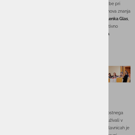
Kadrovske zveze
.
Tina Susman
, vodja kadrovske službe pri
UnistarPRO in PRO.astec, je v okviru dogodka iskala nova znanja
in se seznanjala z dobrimi praksami, medtem ko je
Alenka Glas
,
svetovalka za informacijsko varnost pri PRO.astec, aktivno
sodelovala s
predavanjem o Informacijski varnosti za
kadrovnike.
Na Jesenskem stičišču smo bili del odličnega skupnostnega
dogodka, kjer smo izmenjali znanje, se povezovali in uživali v
prijetnem druženju. Sodelovanje na predavanjih in delavnicah je