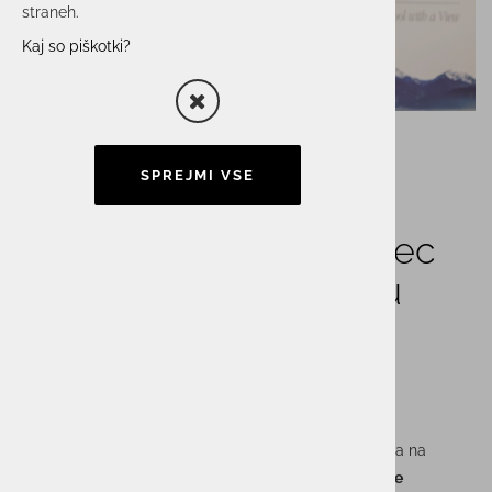
straneh.
Kaj so piškotki?
SPREJMI VSE
UnistarPRO in PRO.astec
na Jesenskem Stičišču
Slovenske Kadrovske
Zveze
Ekipa UnistarPRO in PRO.astec je nedavno sodelovala na
Jesenskem stičišču
, organiziranem s strani
Slovenske